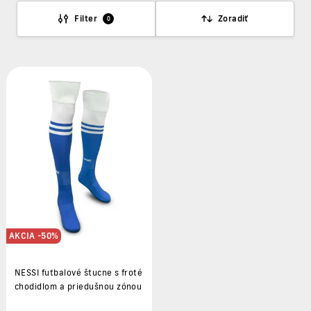
Filter
Zoradiť
0
AKCIA -50%
NESSI futbalové štucne s froté
chodidlom a priedušnou zónou