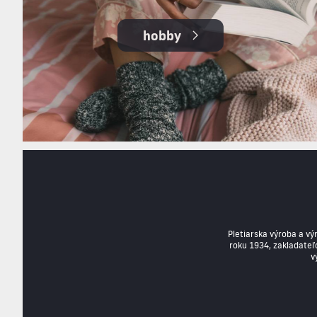
hobby
Pletiarska výroba a v
roku 1934, zakladateľo
v