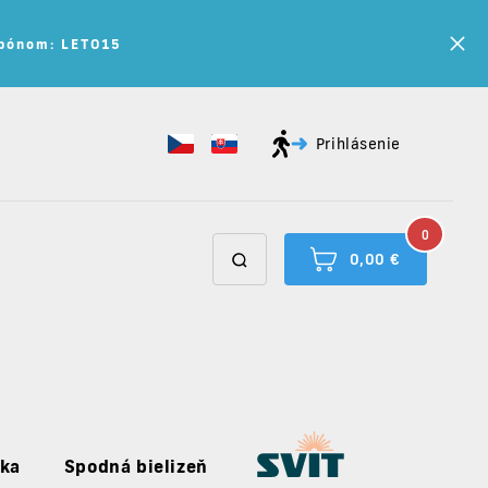
kupónom: LETO15
Prihlásenie
0
0,00 €
uka
Spodná bielizeň