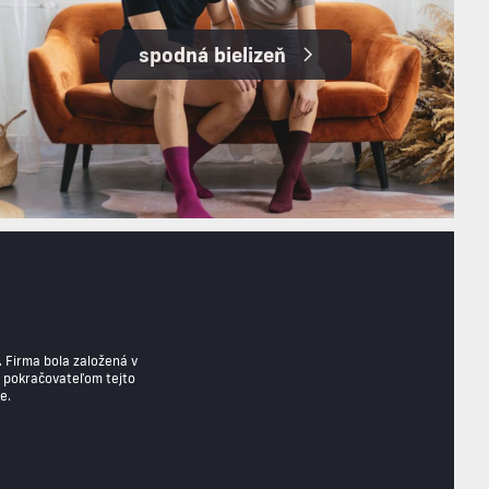
spodná bielizeň
 Firma bola založená v
je pokračovateľom tejto
e.