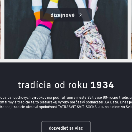
dizajnové
tradícia od roku
1934
ýroba pančuchových výrobkov má pod Tatrami v meste Svit vyše 90-ročnú tradíciu.
m firmy a tradície tejto pletiarskej výroby bol český podnikateľ J.A.Baťa. Dnes 
ýrobnej tradície akciová spoločnosť TATRASVIT SVIT-SOCKS, a.s. so sídlom vo Svit
dozvedieť sa viac