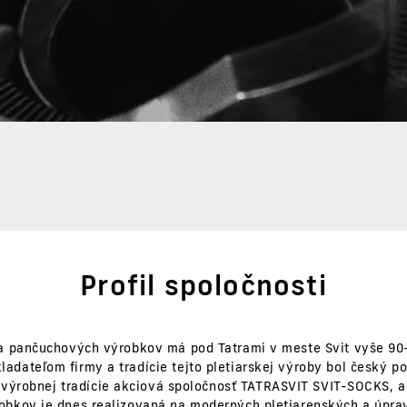
Profil spoločnosti
a pančuchových výrobkov má pod Tatrami v meste Svit vyše 90-
ladateľom firmy a tradície tejto pletiarskej výroby bol český po
výrobnej tradície akciová spoločnosť TATRASVIT SVIT-SOCKS, a.
bkov je dnes realizovaná na moderných pletiarenských a úprav