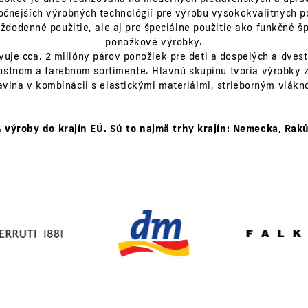
očnejších výrobných technológií pre výrobu vysokokvalitných
ždodenné použitie, ale aj pre špeciálne použitie ako funkčné š
ponožkové výrobky.
uje cca. 2 milióny párov ponožiek pre deti a dospelých a dves
kostnom a farebnom sortimente. Hlavnú skupinu tvoria výrobky z
avlna v kombinácii s elastickými materiálmi, strieborným vlák
výroby do krajín EÚ. Sú to najmä trhy krajín: Nemecka, Rak