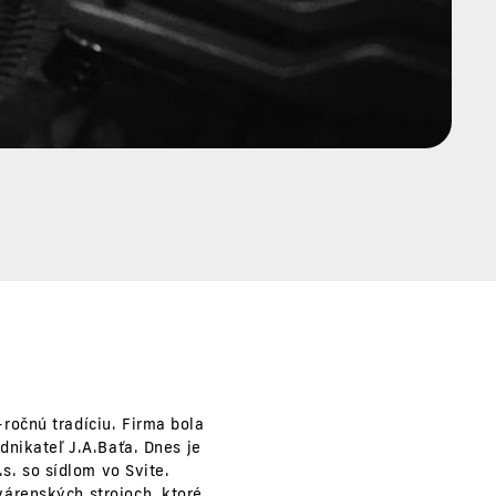
ročnú tradíciu. Firma bola
dnikateľ J.A.Baťa. Dnes je
s. so sídlom vo Svite.
árenských strojoch, ktoré