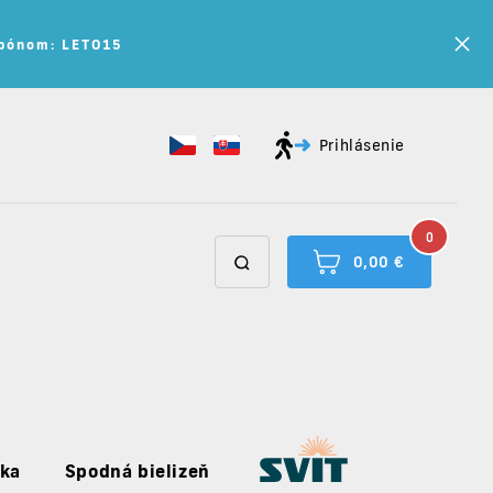
kupónom: LETO15
Prihlásenie
0
0,00 €
uka
Spodná bielizeň