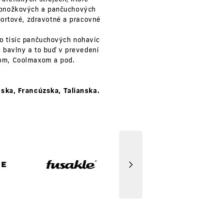
 ponožkových a pančuchových
portové, zdravotné a pracovné
to tisíc pančuchových nohavíc
 bavlny a to buď v prevedení
nom, Coolmaxom a pod.
úska, Francúzska, Talianska.