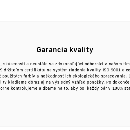
Garancia kvality
, skúsenosti a neustále sa zdokonaľujúci odborníci v našom tím
držiteľom certifikátu na systém riadenia kvality ISO 9001 a c
 použitých farbív a neškodnosť ich ekologického spracovania. G
ity kladieme dôraz aj na výsledný vzhľad ponožky. Po dokonč
orne kontrolujeme a dbáme na to, aby bol každý pár v 100% st