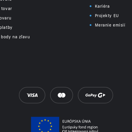
•
Kariéra
 tovar
•
Projekty EU
ovaru
•
Meranie emisií
platby
 body na zľavu