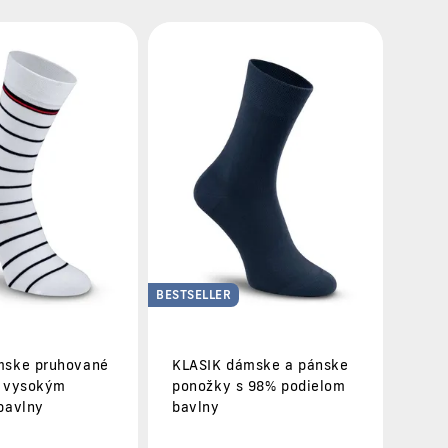
BESTSELLER
mske pruhované
KLASIK dámske a pánske
s vysokým
ponožky s 98% podielom
bavlny
bavlny