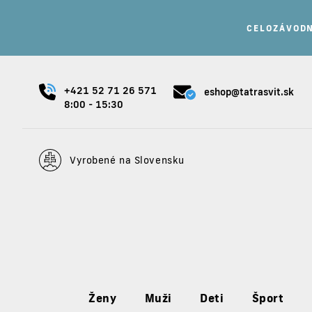
Nakúp 7 a viac produk
+421 52 71 26 571
eshop@tatrasvit.sk
8:00 - 15:30
Vyrobené na Slovensku
Ženy
Muži
Deti
Šport