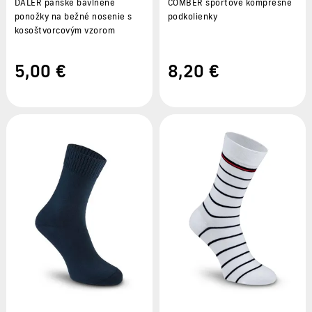
DALER pánske bavlnené
COMBER športové kompresné
ponožky na bežné nosenie s
podkolienky
kosoštvorcovým vzorom
5
,00 €
8
,20 €