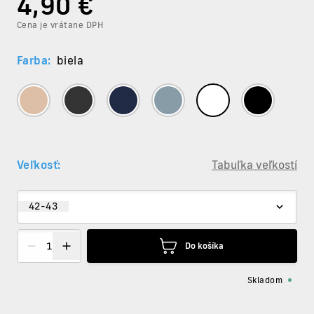
4
,90 €
Cena je vrátane DPH
Farba:
biela
Veľkosť:
Tabuľka veľkostí
42-43
Do košíka
Skladom