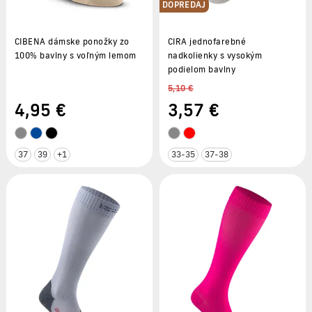
DOPREDAJ
CIBENA dámske ponožky zo
CIRA jednofarebné
100% bavlny s voľným lemom
nadkolienky s vysokým
podielom bavlny
5,10 €
4
,95 €
3
,57 €
37
39
+1
33-35
37-38