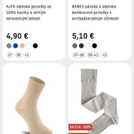
AJFA dámske ponožky zo
BABES pánske a dámske
100% bavlny a voľným
bambusové ponožky s
zdravotným lemom
antibakteriálnym účinkom
4
,90 €
5
,10 €
37
38
+2
37-38
39-41
+2
AKCIA -30%