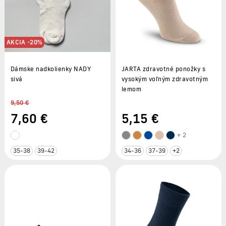
AKCIA -20%
Dámske nadkolienky NADY
JARTA zdravotné ponožky s
sivá
vysokým voľným zdravotným
lemom
9,50 €
7
,60 €
5
,15 €
+ 2
35-38
39-42
34-36
37-39
+2