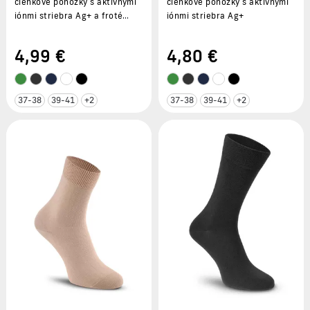
členkové ponožky s aktívnymi
členkové ponožky s aktívnymi
iónmi striebra Ag+ a froté
iónmi striebra Ag+
chodidlom
4
,99 €
4
,80 €
37-38
39-41
+2
37-38
39-41
+2