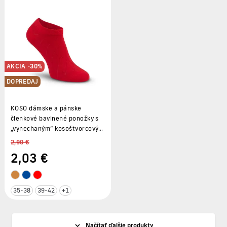
AKCIA -30%
DOPREDAJ
KOSO dámske a pánske
členkové bavlnené ponožky s
„vynechaným“ kosoštvorcovým
vzorom
2,90 €
2
,03 €
35-38
39-42
+1
Načítať ďalšie produkty