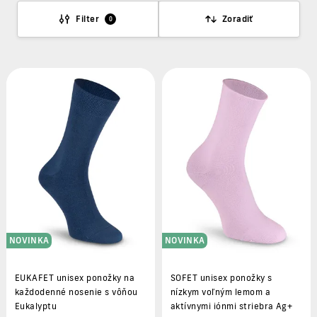
Filter
Zoradiť
0
NOVINKA
NOVINKA
EUKAFET unisex ponožky na
SOFET unisex ponožky s
každodenné nosenie s vôňou
nízkym voľným lemom a
Eukalyptu
aktívnymi iónmi striebra Ag+