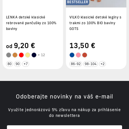
BESTSELLER
LENKA detské klasické
VILKO klasické detské legíny s
rebrované pančušky zo 100%
trakmi zo 100% BIO bavlny
bavlny
GOTS
9
,20 €
13
,50 €
od
+ 12
80
90
+7
86-92
98-104
+2
Odoberajte novinky na váš e-mail
Využite jednorázovú 5% zľavu na nákup za prihlásenie
do newslettera