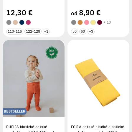
12
,30 €
8
,90 €
od
+ 10
110-116
122-128
+1
50
60
+3
BESTSELLER
DUFICA klasické detské
EGIFA detské hladké elastické