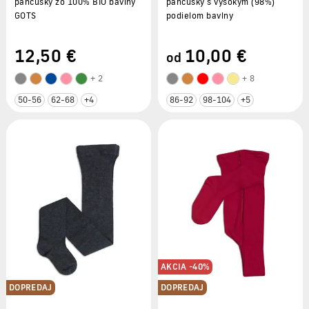
pančušky zo 100% BIO bavlny
pančušky s vysokým (98%)
GOTS
podielom bavlny
12
,50 €
10
,00 €
od
+ 2
+ 8
50-56
62-68
+4
86-92
98-104
+5
AKCIA -40%
DOPREDAJ
DOPREDAJ