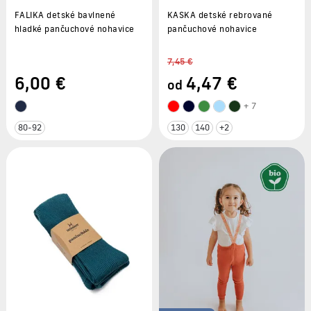
FALIKA detské bavlnené
KASKA detské rebrované
hladké pančuchové nohavice
pančuchové nohavice
7,45 €
6
,00 €
4
,47 €
od
+ 7
80-92
130
140
+2