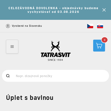
Nakúp 7 a viac produktov a získaj 15% zľavu na
všetky nezľavnené produkty s kupónom: LETO15
Vyrobené na Slovensku
0
Úplet s bavlnou