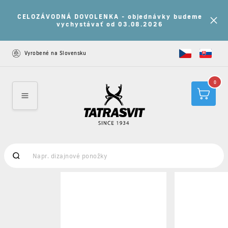
Nakúp 7 a viac produktov a získaj 15% zľavu na
všetky nezľavnené produkty s kupónom: LETO15
Vyrobené na Slovensku
0