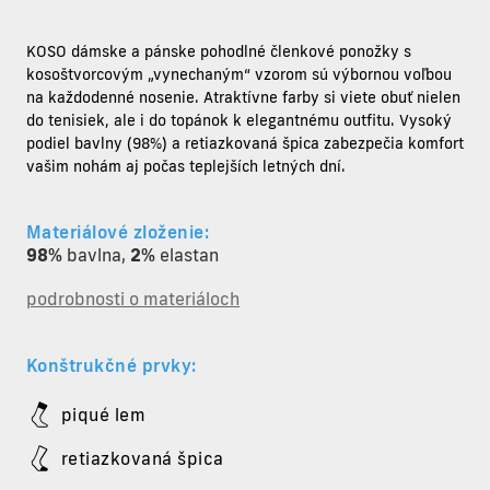
KOSO dámske a pánske pohodlné
členkové ponožky
s
kosoštvorcovým „vynechaným“ vzorom sú výbornou voľbou
na každodenné nosenie. Atraktívne farby si viete obuť nielen
do tenisiek, ale i do topánok k elegantnému outfitu. Vysoký
podiel bavlny (98%) a retiazkovaná špica zabezpečia komfort
vašim nohám aj počas teplejších letných dní.
Materiálové zloženie:
98%
bavlna
,
2%
elastan
podrobnosti o materiáloch
Konštrukčné prvky:
piqué lem
retiazkovaná špica