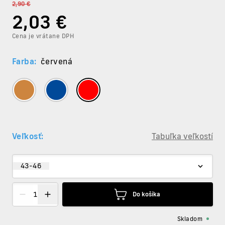
2,90 €
2
,03 €
Cena je vrátane DPH
Farba:
červená
Veľkosť:
Tabuľka veľkostí
43-46
Do košíka
Skladom