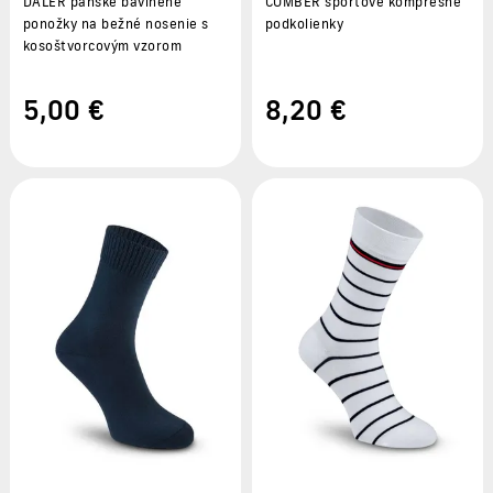
DALER pánske bavlnené
COMBER športové kompresné
ponožky na bežné nosenie s
podkolienky
kosoštvorcovým vzorom
5
,00 €
8
,20 €