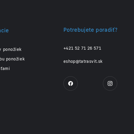
Potrebujete poradiť?
ácie
+421 52 71 26 571
y ponožiek
obu ponožiek
eshop@tatrasvit.sk
sťami
e