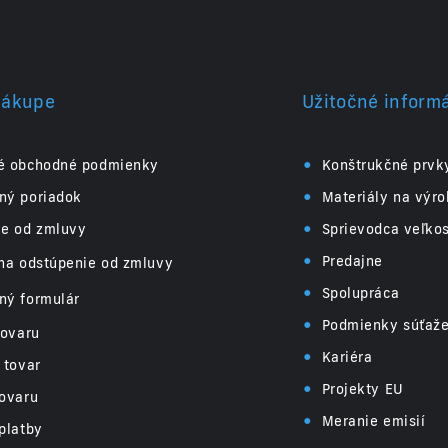
nákupe
Užitočné inform
•
é obchodné podmienky
Konštrukčné prvk
•
ný poriadok
Materiály na výr
•
ie od zmluvy
Sprievodca veľko
•
Predajne
na odstúpenie od zmluvy
•
Spolupráca
ný formulár
•
Podmienky súťaž
tovaru
•
Kariéra
 tovar
•
Projekty EU
ovaru
•
Meranie emisií
platby