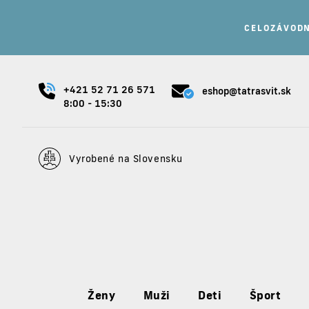
Nakúp 7 a viac produk
+421 52 71 26 571
eshop@tatrasvit.sk
8:00 - 15:30
Vyrobené na Slovensku
Ženy
Muži
Deti
Šport