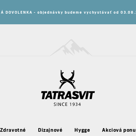
tov a získaj 15% zľavu na všetky nezľavnené produkty s 
Zdravotné
Dizajnové
Hygge
Akciová pon