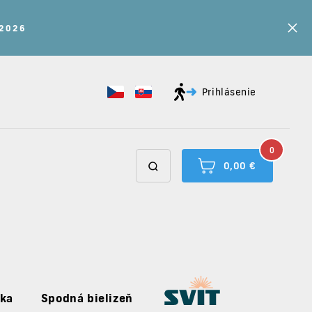
kupónom: LETO15
Prihlásenie
0
0,00 €
uka
Spodná bielizeň