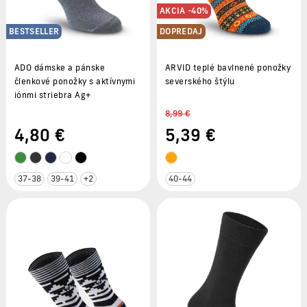
AKCIA -40%
BESTSELLER
DOPREDAJ
ADO dámske a pánske
ARVID teplé bavlnené ponožky
členkové ponožky s aktívnymi
severského štýlu
iónmi striebra Ag+
8,99 €
4
,80 €
5
,39 €
37-38
39-41
+2
40-44