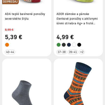
DOPREDAJ
ADA teplé bavlnené ponožky
ADER dámske a pánske
severského štýlu
členkové ponožky s aktívnymi
iónmi striebra Ag+ a froté
chodidlom
8,99 €
5
,39 €
4
,99 €
40-44
37-38
39-41
+2