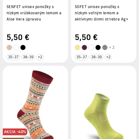
SENFET unisex ponožky s
SOFET unisex ponožky s
nízkym vrúbkovaným lemom a
nízkym voľným lemom a
Aloe Vera úpravou
aktívnymi iónmi striebra Ag+
5
,50 €
5
,50 €
+ 2
35-37
38-39
+2
35-37
38-39
+2
AKCIA -40%