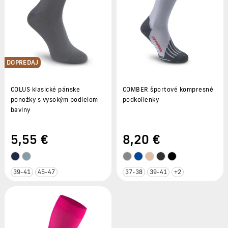
DOPREDAJ
COLUS klasické pánske
COMBER športové kompresné
ponožky s vysokým podielom
podkolienky
bavlny
5
,55 €
8
,20 €
39-41
45-47
37-38
39-41
+2