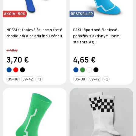
AKCIA -50%
BESTSELLER
NESSI futbalové štucne s froté
PASU športové členkové
chodidlom a priedušnou zónou
ponožky s aktívnymi iónmi
striebra Ag+
7,40 €
3
,70 €
4
,65 €
35-38
39-42
+1
35-38
39-42
+1