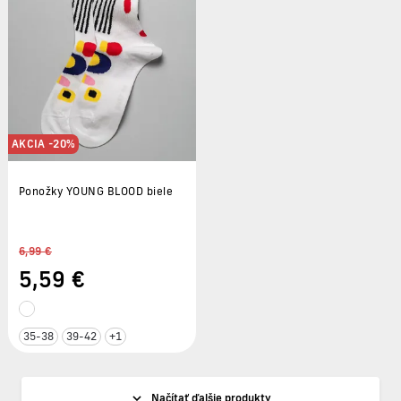
AKCIA -20%
Ponožky YOUNG BLOOD biele
6,99 €
5
,59 €
35-38
39-42
+1
Načítať ďalšie produkty