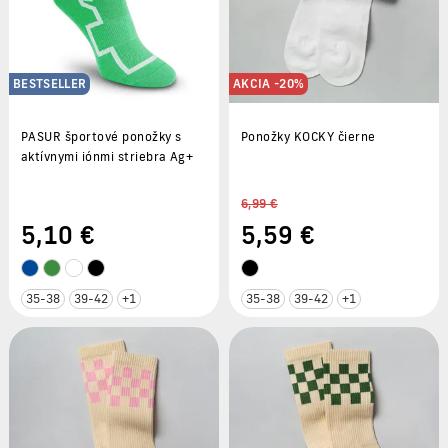
BESTSELLER
AKCIA -20%
PASUR športové ponožky s
Ponožky KOCKY čierne
aktívnymi iónmi striebra Ag+
6,99 €
5
,10 €
5
,59 €
35-38
39-42
+1
35-38
39-42
+1