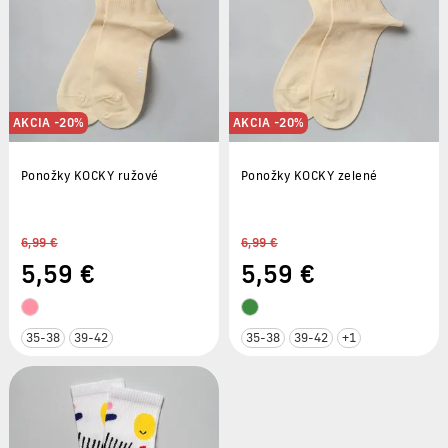
AKCIA -20%
AKCIA -20%
Ponožky KOCKY ružové
Ponožky KOCKY zelené
6,99 €
6,99 €
5
,59 €
5
,59 €
35-38
39-42
35-38
39-42
+1