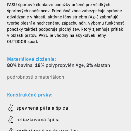
PASU
športové členkové ponožky
určené pre všetkých
športových nadšencov. Priedušná zóna zabezpečuje správne
odvádzanie vlhkosti, aktívne ióny striebra (Ag+) zabraňujú
tvorbe plesní a nechcenému zápachu nôh. Výbornú funkčnosť
ponožky taktiež podporuje plochý šev, ktorý zjemňuje prítlak
v oblasti prstov. PASU je vhodný na akýkoľvek letný
OUTDOOR šport.
Materiálové zloženie:
80%
bavlna
,
18%
polypropylén Ag+
,
2%
elastan
podrobnosti o materiáloch
Konštrukčné prvky:
spevnená päta a špica
retiazkovaná špica