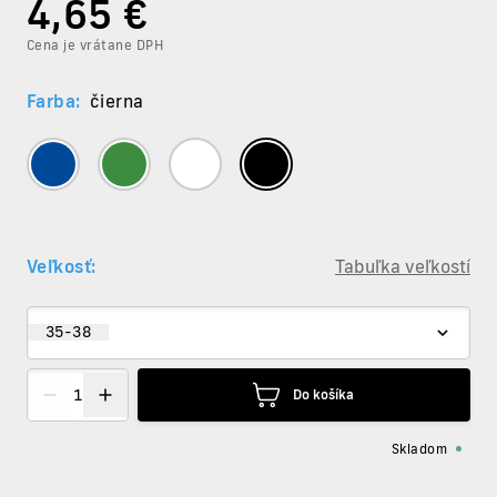
4
,65 €
Cena je vrátane DPH
Farba:
čierna
Veľkosť:
Tabuľka veľkostí
35-38
Do košíka
Skladom