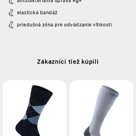
antibakteriálna úprava Ag+
elastická bandáž
priedušná zóna pre odvádzanie vlhkosti
Zákazníci tiež kúpili