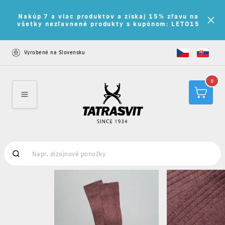
Nakúp 7 a viac produktov a získaj 15% zľavu na
všetky nezľavnené produkty s kupónom: LETO15
Vyrobené na Slovensku
0