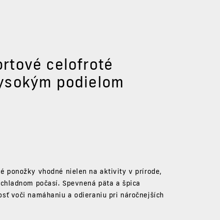
rtové celofroté
vysokým podielom
té ponožky
vhodné nielen na aktivity v prírode,
 chladnom počasí. Spevnená päta a špica
sť voči namáhaniu a odieraniu pri náročnejších