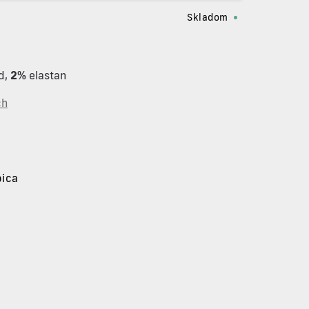
Skladom
d
,
2%
elastan
ch
pica