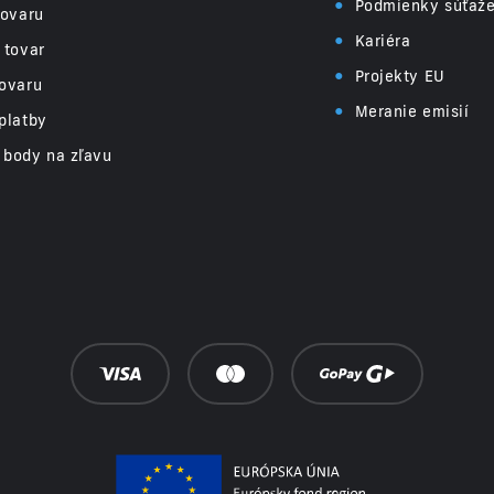
•
Podmienky súťaž
tovaru
•
Kariéra
 tovar
•
Projekty EU
ovaru
•
Meranie emisií
platby
 body na zľavu