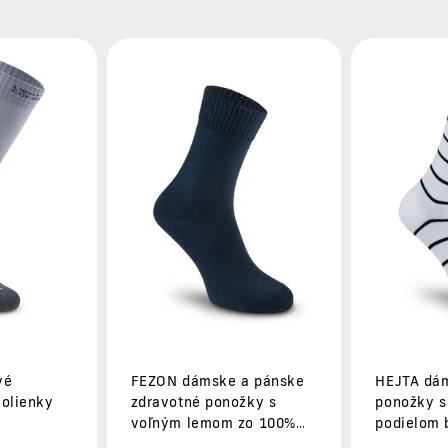
vé
FEZON dámske a pánske
HEJTA dá
olienky
zdravotné ponožky s
ponožky 
voľným lemom zo 100%
podielom 
bavlny