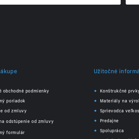
nákupe
Užitočné inform
•
é obchodné podmienky
Konštrukčné prvk
•
ný poriadok
Materiály na výr
•
ie od zmluvy
Sprievodca veľko
•
Predajne
na odstúpenie od zmluvy
•
Spolupráca
ný formulár