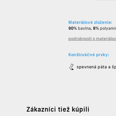
Materiálové zloženie:
90%
bavlna
,
8%
polyami
podrobnosti o materiálo
Konštrukčné prvky:
spevnená päta a š
Zákazníci tiež kúpili