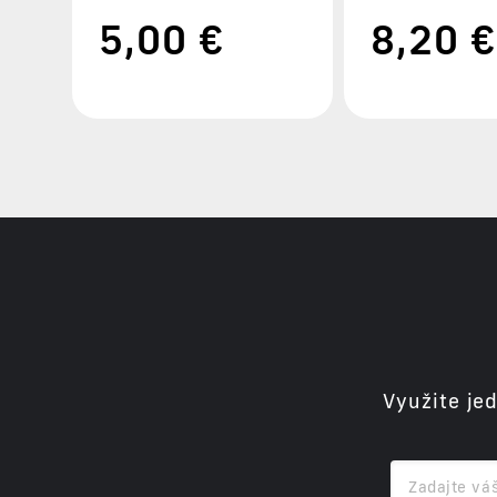
5
,00 €
8
,20 €
Využite je