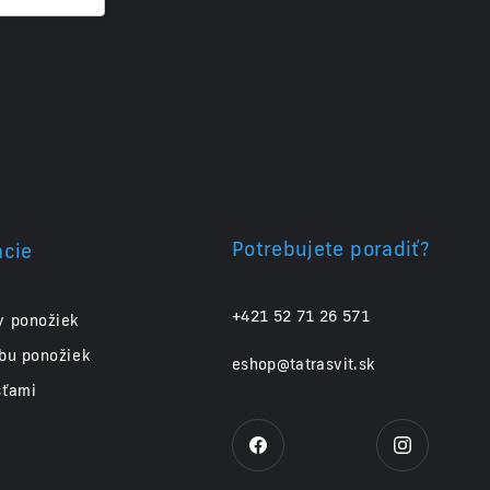
Potrebujete poradiť?
ácie
+421 52 71 26 571
y ponožiek
obu ponožiek
eshop@tatrasvit.sk
sťami