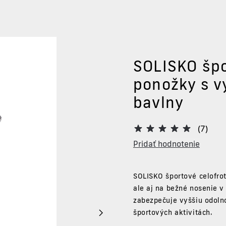
SOLISKO špo
ponožky s 
bavlny
(7)
Pridať hodnotenie
SOLISKO
športové celofro
ale aj na bežné nosenie v
zabezpečuje vyššiu odolno
športových aktivitách.