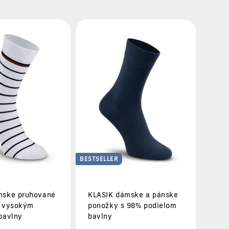
BESTSELLER
mske pruhované
KLASIK dámske a pánske
s vysokým
ponožky s 98% podielom
bavlny
bavlny