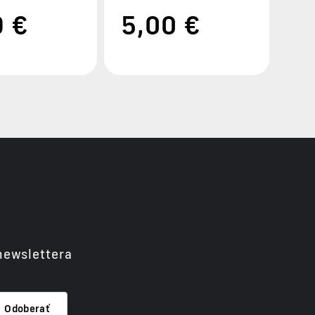
9 €
5
,00 €
newslettera
Odoberať