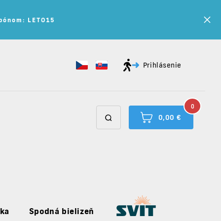
kupónom: LETO15
Prihlásenie
0
0,00 €
uka
Spodná bielizeň