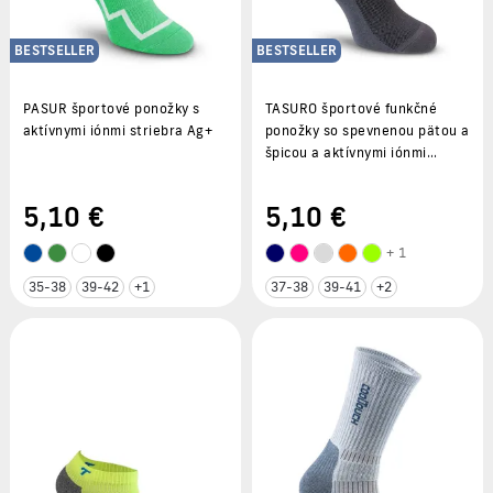
BESTSELLER
BESTSELLER
PASUR športové ponožky s
TASURO športové funkčné
aktívnymi iónmi striebra Ag+
ponožky so spevnenou pätou a
špicou a aktívnymi iónmi
striebra Ag+
5
,10 €
5
,10 €
+ 1
35-38
39-42
+1
37-38
39-41
+2