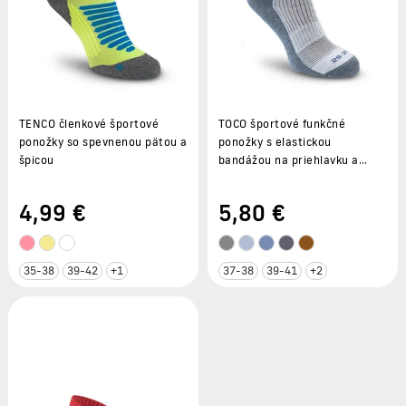
TENCO členkové športové
TOCO športové funkčné
ponožky so spevnenou pätou a
ponožky s elastickou
špicou
bandážou na priehlavku a
členku
4
,99 €
5
,80 €
35-38
39-42
+1
37-38
39-41
+2