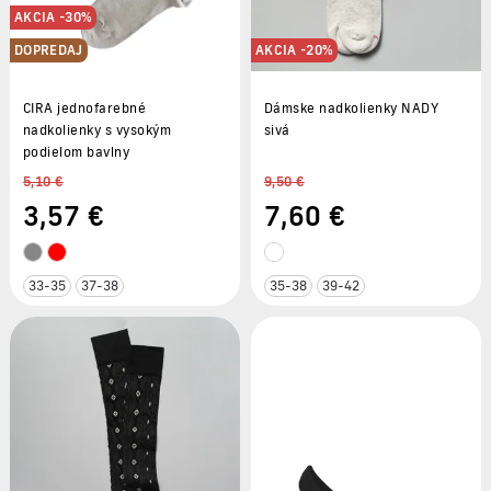
AKCIA -30%
DOPREDAJ
AKCIA -20%
CIRA jednofarebné
Dámske nadkolienky NADY
nadkolienky s vysokým
sivá
podielom bavlny
5,10 €
9,50 €
3
,57 €
7
,60 €
33-35
37-38
35-38
39-42