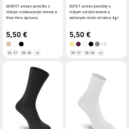
SENFET unisex ponožky s
SOFET unisex ponožky s
nízkym vrúbkovaným lemom a
nízkym voľným lemom a
Aloe Vera úpravou
aktívnymi iónmi striebra Ag+
5
,50 €
5
,50 €
+ 2
35-37
38-39
+2
35-37
38-39
+2