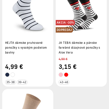
AKCIA -30%
DOPREDAJ
HEJTA dámske pruhované
JA TEBA dámske a pánske
ponožky s vysokým podielom
farebné dizajnové ponožky s
bavlny
Aloe Vera
4,50 €
4
,99 €
3
,15 €
35-38
39-42
43-46