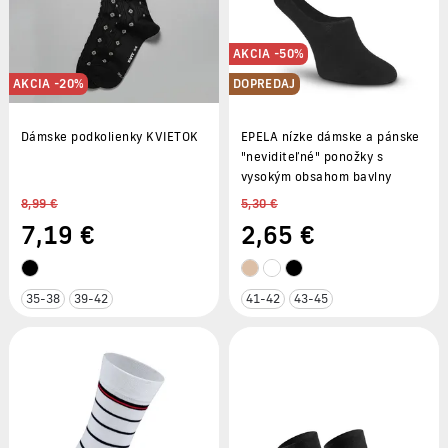
AKCIA -50%
AKCIA -20%
DOPREDAJ
Dámske podkolienky KVIETOK
EPELA nízke dámske a pánske
"neviditeľné" ponožky s
vysokým obsahom bavlny
8,99 €
5,30 €
7
,19 €
2
,65 €
35-38
39-42
41-42
43-45