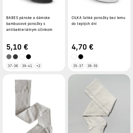
BABES pánske a dámske
CILKA ľahké ponožky bez lemu
bambusové ponožky s
do teplých dní
antibakteriálnym účinkom
5
,10 €
4
,70 €
37-38
39-41
+2
35-37
38-39