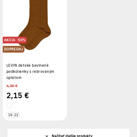
AKCIA -50%
DOPREDAJ
LEVIN detské bavlnené
podkolienky s rebrovaným
úpletom
4,30 €
2
,15 €
19-22
Načítať ďalšie produkty