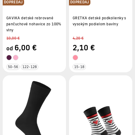
DOPREDAJ
DOPREDAJ
GAVIKA detské rebrované
GRETKA detské podkolienky s
pančuchové nohavice zo 100%
vysokým podielom bavlny
vlny
10,00 €
4,20 €
6
,00 €
2
,10 €
od
50-56
122-128
15-18