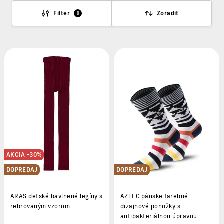
Filter
Zoradiť
0
AKCIA -30%
DOPREDAJ
DOPREDAJ
ARAS detské bavlnené legíny s
AZTEC pánske farebné
rebrovaným vzorom
dizajnové ponožky s
antibakteriálnou úpravou