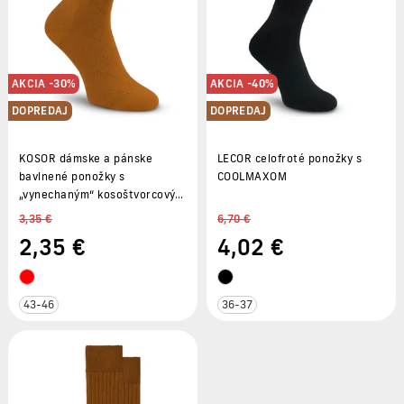
AKCIA -30%
AKCIA -40%
DOPREDAJ
DOPREDAJ
KOSOR dámske a pánske
LECOR celofroté ponožky s
bavlnené ponožky s
COOLMAXOM
„vynechaným“ kosoštvorcovým
vzorom
3,35 €
6,70 €
2
,35 €
4
,02 €
43-46
36-37