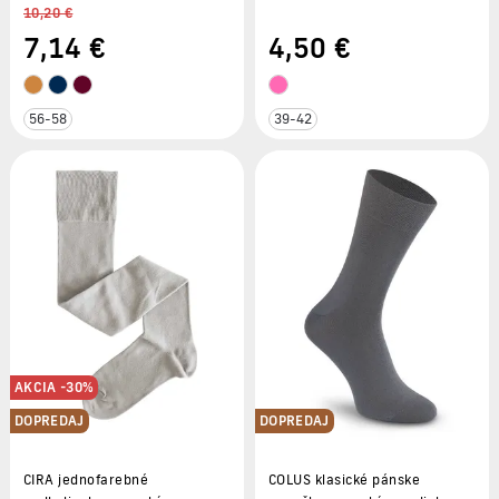
10,20 €
7
,14 €
4
,50 €
56-58
39-42
AKCIA -30%
DOPREDAJ
DOPREDAJ
CIRA jednofarebné
COLUS klasické pánske