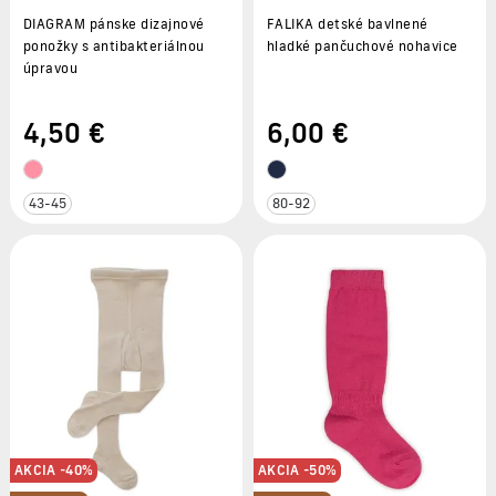
DIAGRAM pánske dizajnové
FALIKA detské bavlnené
ponožky s antibakteriálnou
hladké pančuchové nohavice
úpravou
4
,50 €
6
,00 €
43-45
80-92
AKCIA -40%
AKCIA -50%