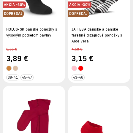
AKCIA -30%
AKCIA -30%
DOPREDAJ
DOPREDAJ
HOLUS-SK pánske ponožky s
JA TEBA dámske a pánske
vysokým podielom bavlny
farebné dizajnové ponožky s
Aloe Vera
5,55 €
4,50 €
3
,89 €
3
,15 €
39-41
45-47
43-46