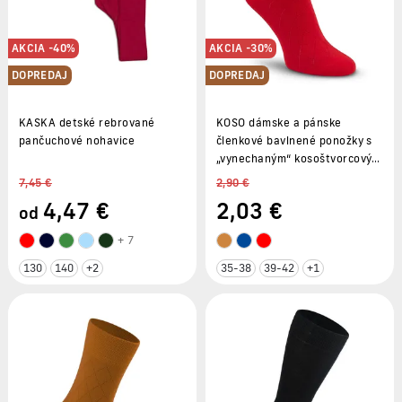
AKCIA -40%
AKCIA -30%
DOPREDAJ
DOPREDAJ
KASKA detské rebrované
KOSO dámske a pánske
pančuchové nohavice
členkové bavlnené ponožky s
„vynechaným“ kosoštvorcovým
vzorom
7,45 €
2,90 €
4
,47 €
2
,03 €
od
+ 7
130
140
+2
35-38
39-42
+1