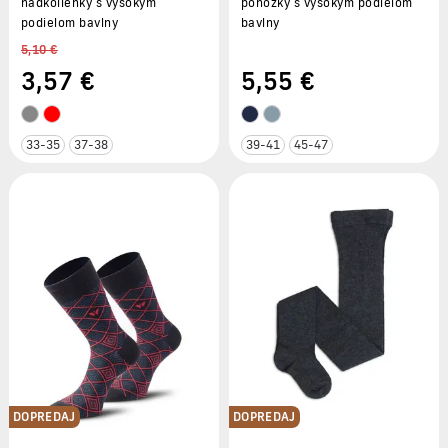
nadkolienky s vysokým
ponožky s vysokým podielom
podielom bavlny
bavlny
5,10 €
3
,57 €
5
,55 €
33-35
37-38
39-41
45-47
DOPREDAJ
DOPREDAJ