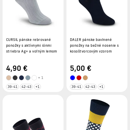
CURSIL pánske rebrované
DALER pánske bavlnené
ponožky s aktívnymi iónmi
ponožky na bežné nosenie s
striebra Ag+ a voľným lemom
kosoštvorcovým vzorom
4
,90 €
5
,00 €
+ 1
39-41
42-43
+1
39-41
42-43
+1