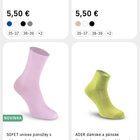
5
,50 €
5
,50 €
35-37
38-39
+2
35-37
38-39
+2
NOVINKA
SOFET unisex ponožky s
ADER dámske a pánske