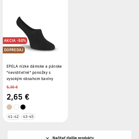
AKCIA -50%
DOPREDAJ
EPELA nízke dámske a pánske
"neviditeľné" ponožky s
vysokým obsahom bavlny
5,30 €
2
,65 €
41-42
43-45
Načítať ďalšie produkty