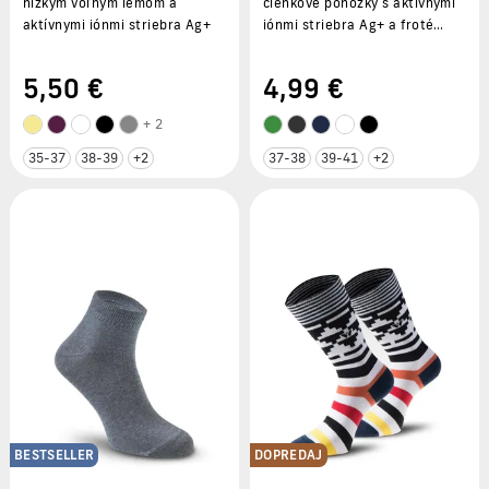
nízkym voľným lemom a
členkové ponožky s aktívnymi
aktívnymi iónmi striebra Ag+
iónmi striebra Ag+ a froté
chodidlom
5
,50 €
4
,99 €
+ 2
35-37
38-39
+2
37-38
39-41
+2
BESTSELLER
DOPREDAJ