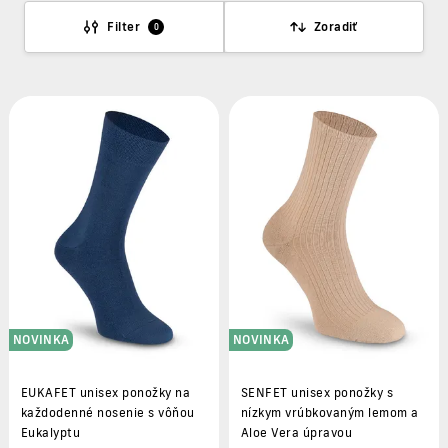
Filter
Zoradiť
0
NOVINKA
NOVINKA
EUKAFET unisex ponožky na
SENFET unisex ponožky s
každodenné nosenie s vôňou
nízkym vrúbkovaným lemom a
Eukalyptu
Aloe Vera úpravou