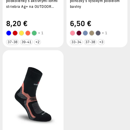
podkolienky s aktívnymi iónmi
ponožky s vysokým podielom
striebra Ag+ na OUTDOOR
bavlny
športy
8
,20 €
6
,50 €
+ 1
+ 1
37-38
39-41
+2
33-34
37-38
+3