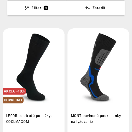
Filter
Zoradiť
0
AKCIA -40%
DOPREDAJ
LECOR celofroté ponožky s
MONT bavlnené podkolienky
COOLMAXOM
na lyžovanie