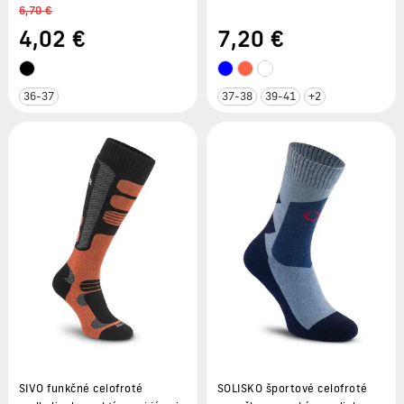
6,70 €
4
,02 €
7
,20 €
36-37
37-38
39-41
+2
SIVO funkčné celofroté
SOLISKO športové celofroté