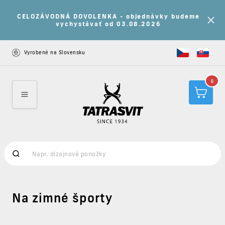
Nakúp 7 a viac produktov a získaj 15% zľavu na
všetky nezľavnené produkty s kupónom: LETO15
Vyrobené na Slovensku
0
Na zimné športy